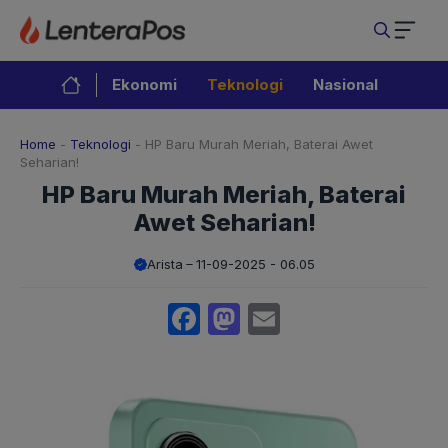
Langsung
ke
isi
Ekonomi
Teknologi
Nasional
Home
-
Teknologi
-
HP Baru Murah Meriah, Baterai Awet
Seharian!
HP Baru Murah Meriah, Baterai
Awet Seharian!
Arista
11-09-2025 - 06.05
Facebook
Mastodon
Email