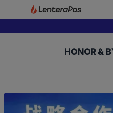
Langsung
ke
isi
HONOR & BY