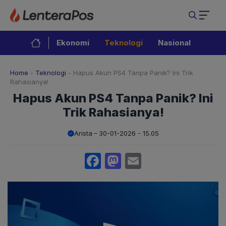
Langsung
ke
isi
Ekonomi
Teknologi
Nasional
Home
-
Teknologi
-
Hapus Akun PS4 Tanpa Panik? Ini Trik
Rahasianya!
Hapus Akun PS4 Tanpa Panik? Ini
Trik Rahasianya!
Arista
30-01-2026 - 15.05
Facebook
Mastodon
Email