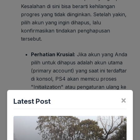
Kesalahan di sini bisa berarti kehilangan
progres yang tidak diinginkan. Setelah yakin,
pilih akun yang ingin dihapus, lalu
konfirmasikan tindakan penghapusan
tersebut.
Perhatian Krusial:
Jika akun yang Anda
pilih untuk dihapus adalah akun utama
(primary account) yang saat ini terdaftar
di konsol, PS4 akan memicu proses
"Initialization" atau pengaturan ulang ke
setelan pabrik. Anggap proses ini
×
Latest Post
sebagai "reset nuklir" untuk konsol
Anda, sebuah tindakan yang menghapus
segalanya kembali ke pengaturan pabrik,
termasuk semua data game, aplikasi, dan
profil pengguna lainnya yang belum