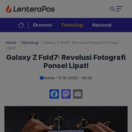
Langsung
ke
isi
Ekonomi
Teknologi
Nasional
Home
-
Teknologi
-
Galaxy Z Fold7: Revolusi Fotografi Ponsel
Lipat!
Galaxy Z Fold7: Revolusi Fotografi
Ponsel Lipat!
Arista
11-10-2025 - 06.05
Facebook
Mastodon
Email