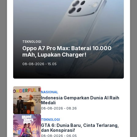
16GB/1TB (Rp34.999.000), 12GB/512GB
(Rp31.499.000), dan 12GB/256GB
(Rp28.499.000) dengan pilihan warna Blue
Shadow, Silver Shadow, Jetblack, dan Mint
(eksklusif
online
).
TEKNOLOGI
Oppo A7 Pro Max: Baterai 10.000
mAh, Lupakan Charger!
Jika keberatan atau harus diedit baik
08-08-2026 - 15.05
Artikel maupun foto Silahkan
Laporkan!
Terima Kasih
NASIONAL
Indonesia Gemparkan Dunia AI Raih
Medali
Tags:
08-08-2026 - 08.26
TEKNOLOGI
Ikuti kami :
GTA 6: Dunia Baru, Cinta Terlarang,
dan Konspirasi!
08-08-2026 - 06.05