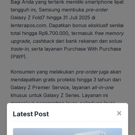
Bagi Anda yang tertarik memiliki smartphone lipat
tangguh ini, Samsung membuka
pre-order
Galaxy Z Fold7 hingga 31 Juli 2025 di
lenterapos.com. Dapatkan bonus eksklusif senilai
total hingga Rp8.700.000, termasuk
free memory
upgrade
,
cashback
dari bank rekanan dan solusi
trade-in
, serta layanan Purchase With Purchase
(PWP).
Konsumen yang melakukan
pre-order
juga akan
mendapatkan gratis proteksi hingga 3 tahun dari
Galaxy Z Premier Service, layanan
all-in-one
khusus untuk Galaxy Z Series. Layanan ini
mencakup penggantian layar, pelindung layar,
×
layanan antar jemput,
hotline service
24 jam, dan
Latest Post
unit pinjaman selama masa perbaikan.
Galaxy Z Fold7 tersedia di Indonesia dalam opsi