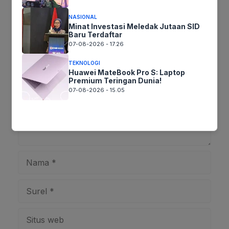
NASIONAL
Minat Investasi Meledak Jutaan SID
Tinggalkan komentar
Baru Terdaftar
Komentar
07-08-2026 - 17.26
TEKNOLOGI
Huawei MateBook Pro S: Laptop
Premium Teringan Dunia!
07-08-2026 - 15.05
Nama
Surel
Situs
web