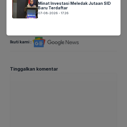
Terima Kasih
Minat Investasi Meledak Jutaan SID
Baru Terdaftar
07-08-2026 - 17.26
Tags:
Ikuti kami :
Tinggalkan komentar
Komentar