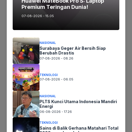
Huawei MateBook Pro S: Laptop
Premium Teringan Dunia!
Tags:
07-08-2026 - 15.05
Ikuti kami :
NASIONAL
Surabaya Geger Air Bersih Siap
Berubah Drastis
Tinggalkan komentar
07-08-2026 - 08.26
Komentar
TEKNOLOGI
07-08-2026 - 06.05
NASIONAL
PLTS Kunci Utama Indonesia Mandiri
Energi
06-08-2026 - 17.26
TEKNOLOGI
Sains di Balik Gerhana Matahari Total
Nama