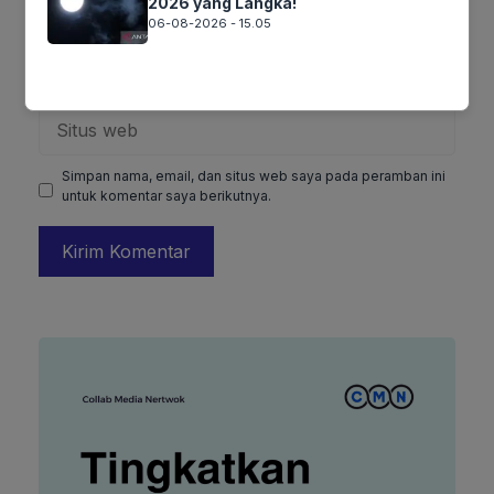
2026 yang Langka!
06-08-2026 - 15.05
Surel
Situs
web
Simpan nama, email, dan situs web saya pada peramban ini
untuk komentar saya berikutnya.