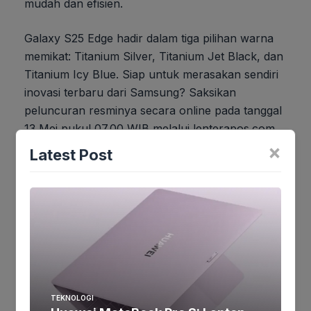
mudah dan efisien.
Galaxy S25 Edge hadir dalam tiga pilihan warna
memikat: Titanium Silver, Titanium Jet Black, dan
Titanium Icy Blue. Siap untuk merasakan sendiri
inovasi terbaru dari Samsung? Saksikan
peluncuran resminya secara online pada tanggal
13 Mei pukul 07.00 WIB melalui lenterapos.com
dan daftarkan diri Anda melalui Samsung
×
Latest Post
Reservation+ untuk menjadi yang pertama
mendapatkannya.
Jika keberatan atau harus diedit baik
Artikel maupun foto Silahkan
Laporkan!
Terima Kasih
TEKNOLOGI