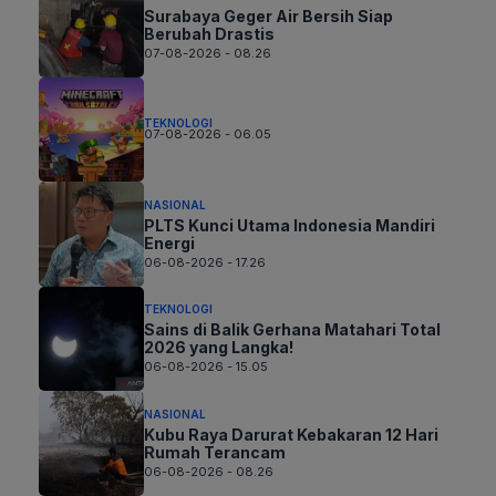
Surabaya Geger Air Bersih Siap
Berubah Drastis
07-08-2026 - 08.26
TEKNOLOGI
07-08-2026 - 06.05
NASIONAL
PLTS Kunci Utama Indonesia Mandiri
Energi
06-08-2026 - 17.26
TEKNOLOGI
Sains di Balik Gerhana Matahari Total
2026 yang Langka!
06-08-2026 - 15.05
NASIONAL
Kubu Raya Darurat Kebakaran 12 Hari
Rumah Terancam
06-08-2026 - 08.26