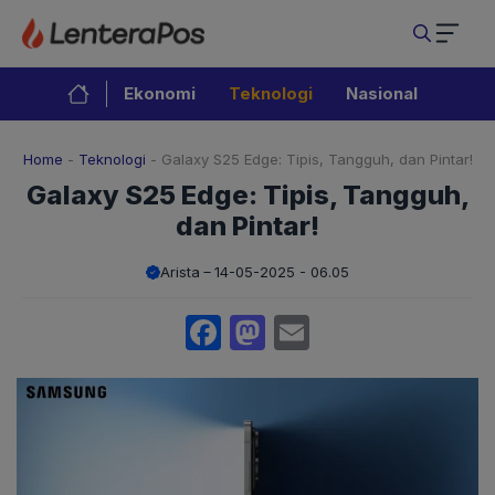
Langsung
ke
isi
Ekonomi
Teknologi
Nasional
Home
-
Teknologi
-
Galaxy S25 Edge: Tipis, Tangguh, dan Pintar!
Galaxy S25 Edge: Tipis, Tangguh,
dan Pintar!
Arista
14-05-2025 - 06.05
Facebook
Mastodon
Email