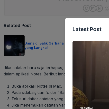
Related Post
Latest Post
Sains di Balik Gerhana Matahari Total 2026
yang Langka!
Jika catatan baru saja terhapus, kemungkinan besar mas
dalam aplikasi Notes. Berikut langkah-langkahnya:
Buka aplikasi Notes di Mac.
Pada sidebar, cari folder "Baru Dihapus".
Telusuri daftar catatan yang terhapus.
Jika menemukan catatan yang ingin dipulihkan, pilih 
NASIONAL