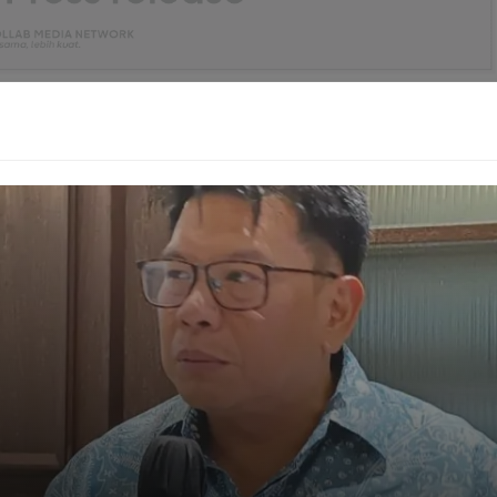
Rahasia WiFi Ngebut: Ganti Password Anti
Maling Sinyal!
ih berada di folder "Baru Dihapus" (Recently Deleted)
catatan tersebut.