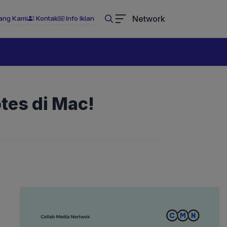
Network
ang Kami
Kontak
Info Iklan
tes di Mac!