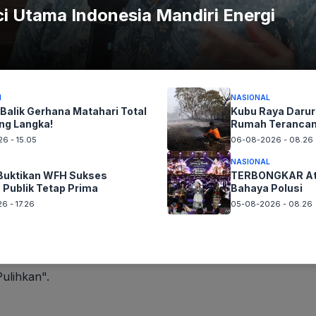
ian atas jendela.
i Utama Indonesia Mandiri Energi
 yang terhapus selama 30 hari terakhir. Jika catatan
ditemukan di sini. Jika catatan tidak ditemukan di folder
asi Notes.
I
NASIONAL
 Balik Gerhana Matahari Total
Kubu Raya Darur
ng Langka!
Rumah Teranca
6 - 15.05
06-08-2026 - 08.26
d, proses pemulihan menjadi lebih mudah. Berikut
NASIONAL
uktikan WFH Sukses
TERBONGKAR Atu
 Publik Tetap Prima
Bahaya Polusi
6 - 17.26
05-08-2026 - 08.26
engan yang digunakan di Mac.
Pulihkan".