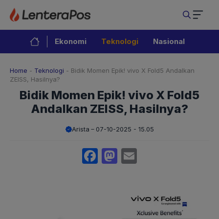
Langsung
ke
isi
Ekonomi
Teknologi
Nasional
Home
-
Teknologi
-
Bidik Momen Epik! vivo X Fold5 Andalkan
ZEISS, Hasilnya?
Bidik Momen Epik! vivo X Fold5
Andalkan ZEISS, Hasilnya?
Arista
07-10-2025 - 15.05
Facebook
Mastodon
Email