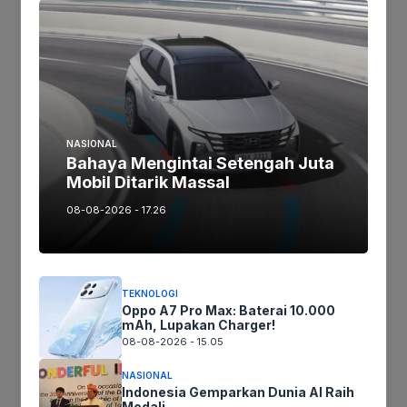
Manager vivo Indonesia.
vivo X Fold5 tersedia dalam warna Titanium Gray
dan Feather White, dengan harga Rp24.999.000
untuk varian 16GB RAM + 512GB ROM. Dapatkan
di lenterapos.com dan toko resmi vivo di seluruh
NASIONAL
Indonesia.
Bahaya Mengintai Setengah Juta
Mobil Ditarik Massal
08-08-2026 - 17.26
Jika keberatan atau harus diedit baik
Artikel maupun foto Silahkan
Laporkan!
Terima Kasih
TEKNOLOGI
Oppo A7 Pro Max: Baterai 10.000
mAh, Lupakan Charger!
08-08-2026 - 15.05
Tags:
NASIONAL
Indonesia Gemparkan Dunia AI Raih
Medali