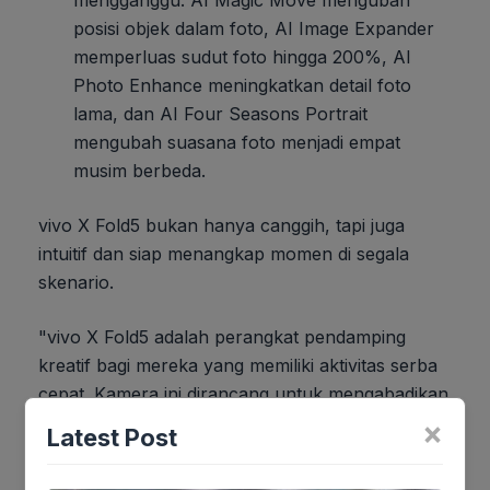
mengganggu. AI Magic Move mengubah
posisi objek dalam foto, AI Image Expander
memperluas sudut foto hingga 200%, AI
Photo Enhance meningkatkan detail foto
lama, dan AI Four Seasons Portrait
mengubah suasana foto menjadi empat
musim berbeda.
vivo X Fold5 bukan hanya canggih, tapi juga
intuitif dan siap menangkap momen di segala
skenario.
"vivo X Fold5 adalah perangkat pendamping
kreatif bagi mereka yang memiliki aktivitas serba
cepat. Kamera ini dirancang untuk mengabadikan
dan meningkatkan setiap detik berharga,
×
Latest Post
termasuk lewat ZEISS Telephoto Camera dengan
Stage Mode," kata Hadie Mandala, Product