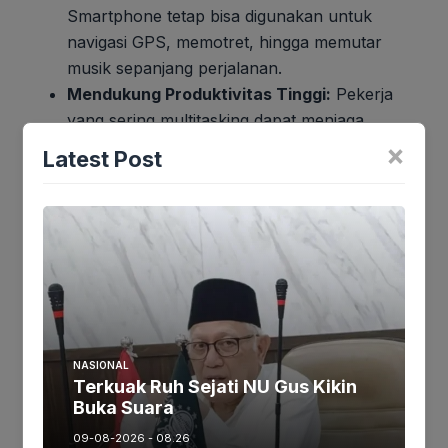
Smartphone tetap bisa digunakan untuk
navigasi GPS, memotret, hingga memutar
musik sepanjang perjalanan.
Mendukung Produktivitas Tinggi:
Pekerja
yang sering multitasking dapat menjaga
produktivitas tetap stabil tanpa gangguan
×
Latest Post
pengisian daya.
Lebih Hemat Karena Tidak Perlu Power
Bank Terus-Menerus:
Pengguna tidak perlu
lagi membawa power bank ke mana-mana.
Beberapa contoh smartphone dengan kapasitas
baterai besar antara lain Samsung Galaxy M34
(6000mAh), Redmi Note 13 Pro (5100mAh),
NASIONAL
Infinix Note 40 (5000mAh), dan Realme C67
Terkuak Ruh Sejati NU Gus Kikin
(5000mAh).
Buka Suara
09-08-2026 - 08.26