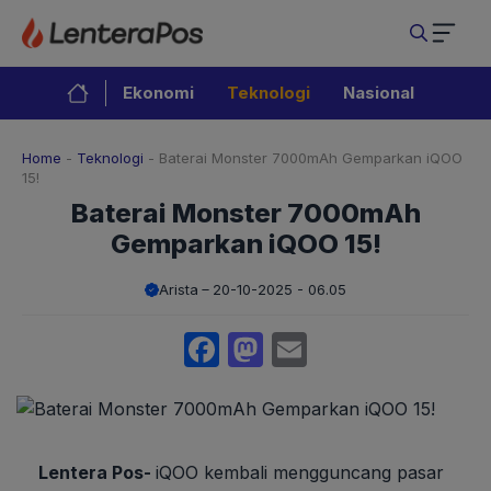
Langsung
ke
isi
Ekonomi
Teknologi
Nasional
Home
-
Teknologi
-
Baterai Monster 7000mAh Gemparkan iQOO
15!
Baterai Monster 7000mAh
Gemparkan iQOO 15!
Arista
20-10-2025 - 06.05
Facebook
Mastodon
Email
Lentera Pos-
iQOO kembali mengguncang pasar