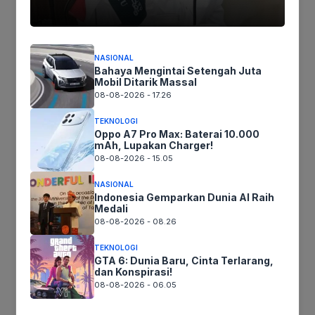
Dengan daya tahan baterai yang lebih lama, iQOO
15 menjanjikan pengalaman pengguna yang lebih
nyaman dan produktif, menjadikannya pilihan
menarik bagi mereka yang membutuhkan
NASIONAL
Bahaya Mengintai Setengah Juta
smartphone dengan daya tahan baterai yang luar
Mobil Ditarik Massal
biasa.
08-08-2026 - 17.26
TEKNOLOGI
Oppo A7 Pro Max: Baterai 10.000
mAh, Lupakan Charger!
Jika keberatan atau harus diedit baik
08-08-2026 - 15.05
Artikel maupun foto Silahkan
Laporkan!
NASIONAL
Terima Kasih
Indonesia Gemparkan Dunia AI Raih
Medali
08-08-2026 - 08.26
Tags:
TEKNOLOGI
GTA 6: Dunia Baru, Cinta Terlarang,
dan Konspirasi!
08-08-2026 - 06.05
Ikuti kami :