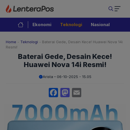
Langsung
ke
isi
Ekonomi
Teknologi
Nasional
Home
-
Teknologi
-
Baterai Gede, Desain Kece! Huawei Nova 14i
Resmi!
Baterai Gede, Desain Kece!
Huawei Nova 14i Resmi!
Arista
06-10-2025 - 15.05
Facebook
Mastodon
Email