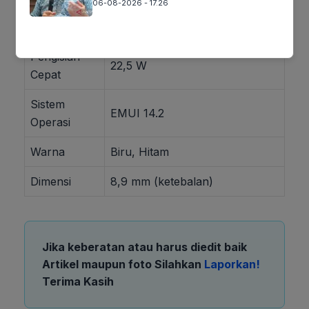
06-08-2026 - 17.26
Baterai
7.000 mAh
Pengisian
22,5 W
Cepat
Sistem
EMUI 14.2
Operasi
Warna
Biru, Hitam
Dimensi
8,9 mm (ketebalan)
Jika keberatan atau harus diedit baik
Artikel maupun foto Silahkan
Laporkan!
Terima Kasih