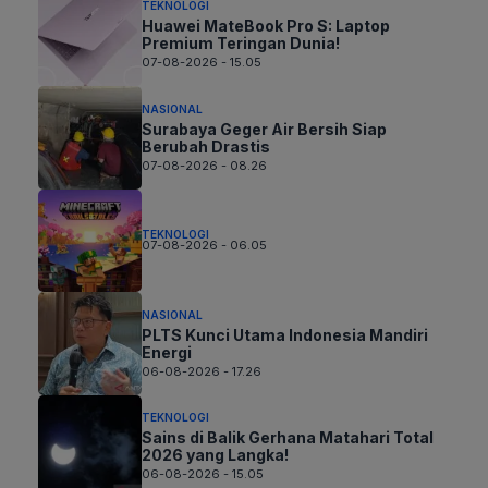
TEKNOLOGI
Huawei MateBook Pro S: Laptop
Premium Teringan Dunia!
07-08-2026 - 15.05
NASIONAL
Surabaya Geger Air Bersih Siap
Berubah Drastis
07-08-2026 - 08.26
TEKNOLOGI
07-08-2026 - 06.05
NASIONAL
PLTS Kunci Utama Indonesia Mandiri
Energi
06-08-2026 - 17.26
TEKNOLOGI
Sains di Balik Gerhana Matahari Total
2026 yang Langka!
06-08-2026 - 15.05