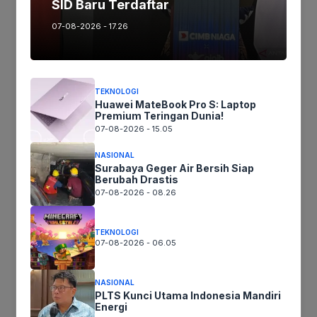
SID Baru Terdaftar
Spesifikasi
Detail
07-08-2026 - 17.26
6,95 inci IPS LCD, Full HD+
Layar
(2376 x 1080)
TEKNOLOGI
Huawei MateBook Pro S: Laptop
Refresh Rate
90 Hz
Premium Teringan Dunia!
07-08-2026 - 15.05
Prosesor
Snapdragon 680
NASIONAL
RAM
8 GB
Surabaya Geger Air Bersih Siap
Berubah Drastis
07-08-2026 - 08.26
Memori
128 GB / 256 GB
Internal
TEKNOLOGI
07-08-2026 - 06.05
Kamera
50 MP (utama) + 2 MP (bokeh)
Belakang
NASIONAL
Kamera
PLTS Kunci Utama Indonesia Mandiri
8 MP
Energi
Depan