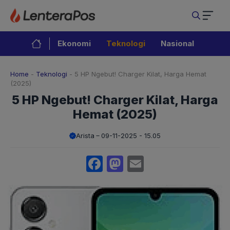
Langsung
ke
isi
Ekonomi
Teknologi
Nasional
Home
-
Teknologi
-
5 HP Ngebut! Charger Kilat, Harga Hemat
(2025)
5 HP Ngebut! Charger Kilat, Harga
Hemat (2025)
Arista
09-11-2025 - 15.05
Facebook
Mastodon
Email