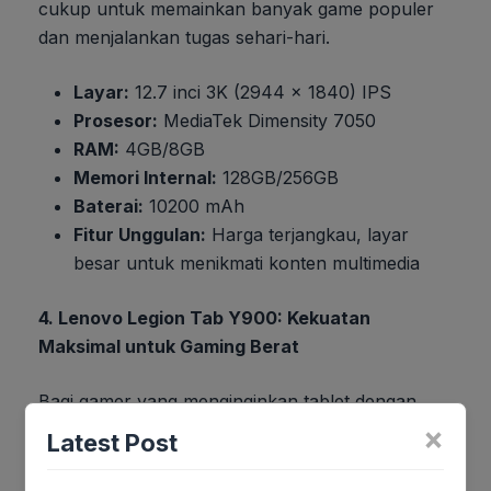
cukup untuk memainkan banyak game populer
dan menjalankan tugas sehari-hari.
Layar:
12.7 inci 3K (2944 x 1840) IPS
Prosesor:
MediaTek Dimensity 7050
RAM:
4GB/8GB
Memori Internal:
128GB/256GB
Baterai:
10200 mAh
Fitur Unggulan:
Harga terjangkau, layar
besar untuk menikmati konten multimedia
4. Lenovo Legion Tab Y900: Kekuatan
Maksimal untuk Gaming Berat
Bagi gamer yang menginginkan tablet dengan
kekuatan luar biasa untuk memainkan game-
×
Latest Post
game berat, Lenovo Legion Tab Y900 adalah
pilihan terbaik. Tablet gaming Lenovo paling