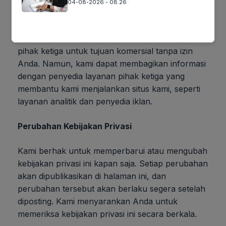
Pihak Ketiga
04-08-2026 - 08.26
Kami tidak menjual, menyewakan, atau
mengungkapkan informasi pribadi Anda kepada
pihak ketiga untuk tujuan komersial tanpa izin
Anda. Namun, kami dapat membagikan informasi
dengan penyedia layanan pihak ketiga yang
membantu kami menjalankan situs kami, seperti
layanan analitik dan penyedia iklan.
Perubahan Kebijakan Privasi
Kami berhak untuk memperbarui atau mengubah
kebijakan privasi ini kapan saja. Setiap perubahan
akan dipublikasikan di halaman ini, dan
perubahan tersebut akan berlaku segera setelah
diposting. Kami menyarankan Anda untuk
memeriksa kebijakan privasi ini secara berkala.