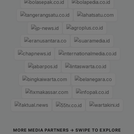
MORE MEDIA PARTNERS → SWIPE TO EXPLORE