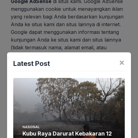
Google AdSense
di situs kami. Google AdSense
menggunakan cookie untuk menayangkan iklan
yang relevan bagi Anda berdasarkan kunjungan
Anda ke situs kami dan situs lainnya di internet.
Google dapat menggunakan informasi tentang
kunjungan Anda ke situs kami dan situs lainnya
(tidak termasuk nama, alamat email, atau
informasi pribadi lainnya) untuk menampilkan
×
Latest Post
iklan yang lebih relevan bagi Anda.
Anda dapat mengontrol pengaturan iklan yang
ditampilkan kepada Anda melalui pengaturan
iklan Google.
Penggunaan Cookie
Kami menggunakan
cookie
untuk meningkatkan
NASIONAL
pengalaman pengguna, mempersonalisasi
Kubu Raya Darurat Kebakaran 12