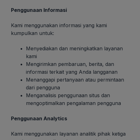
Penggunaan Informasi
Kami menggunakan informasi yang kami
kumpulkan untuk:
Menyediakan dan meningkatkan layanan
kami
Mengirimkan pembaruan, berita, dan
informasi terkait yang Anda langganan
Menanggapi pertanyaan atau permintaan
dari pengguna
Menganalisis penggunaan situs dan
mengoptimalkan pengalaman pengguna
Penggunaan Analytics
Kami menggunakan layanan analitik pihak ketiga