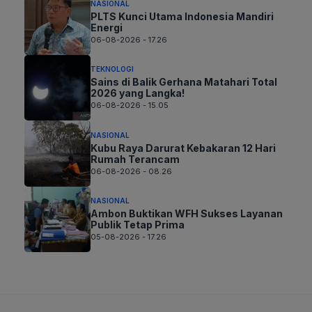
NASIONAL
PLTS Kunci Utama Indonesia Mandiri
Energi
06-08-2026 - 17.26
TEKNOLOGI
Sains di Balik Gerhana Matahari Total
2026 yang Langka!
06-08-2026 - 15.05
NASIONAL
Kubu Raya Darurat Kebakaran 12 Hari
Rumah Terancam
06-08-2026 - 08.26
NASIONAL
Ambon Buktikan WFH Sukses Layanan
Publik Tetap Prima
05-08-2026 - 17.26