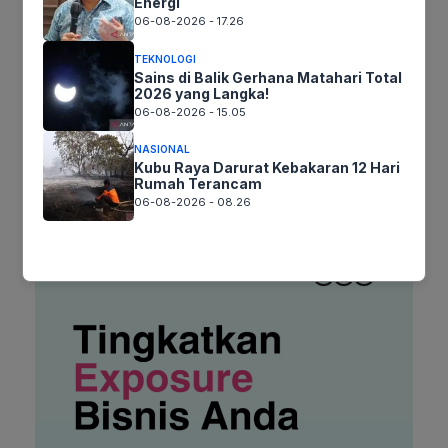
Energi
Situs
06-08-2026 - 17.26
web
TEKNOLOGI
Simpan nama, email, dan situs web saya pada peramban ini
Sains di Balik Gerhana Matahari Total
2026 yang Langka!
untuk komentar saya berikutnya.
06-08-2026 - 15.05
NASIONAL
Kubu Raya Darurat Kebakaran 12 Hari
Rumah Terancam
06-08-2026 - 08.26