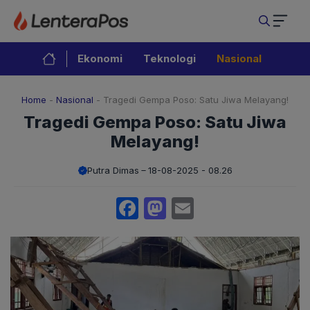
Langsung
ke
isi
Ekonomi
Teknologi
Nasional
Home
-
Nasional
-
Tragedi Gempa Poso: Satu Jiwa Melayang!
Tragedi Gempa Poso: Satu Jiwa
Melayang!
Putra Dimas
18-08-2025 - 08.26
Facebook
Mastodon
Email