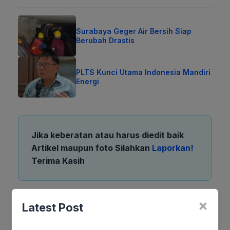
Surabaya Geger Air Bersih Siap
Berubah Drastis
PLTS Kunci Utama Indonesia Mandiri
Energi
Jika keberatan atau harus diedit baik
Artikel maupun foto Silahkan
Laporkan!
Terima Kasih
Tags:
×
Latest Post