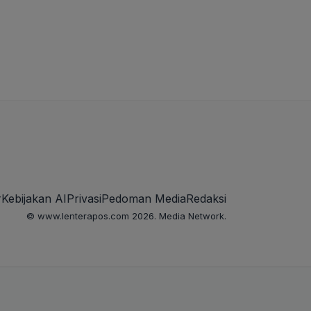
r
Kebijakan AI
Privasi
Pedoman Media
Redaksi
© www.lenterapos.com 2026. Media Network.