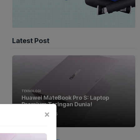
Latest Post
TEKNOLOGI
Huawei MateBook Pro S: Laptop
Premium Teringan Dunia!
×
07-08-2026 - 15.05