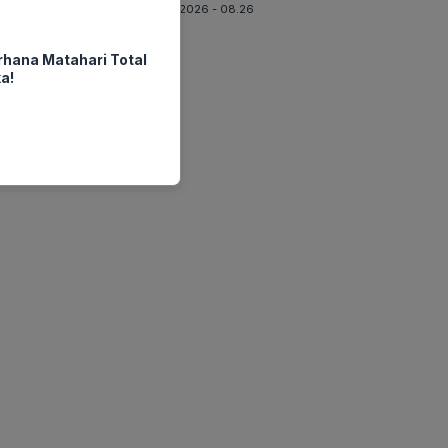
06-08-2026 - 08.26
erhana Matahari Total
a!