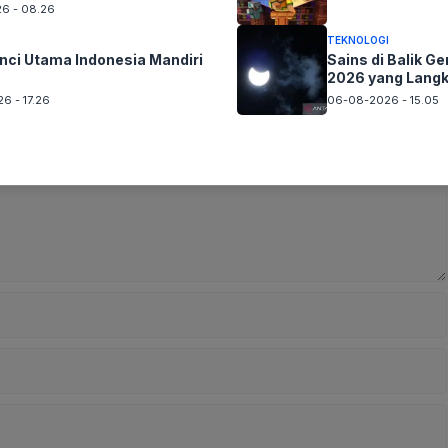
6 - 08.26
TEKNOLOGI
nci Utama Indonesia Mandiri
Sains di Balik G
2026 yang Langk
6 - 17.26
06-08-2026 - 15.05