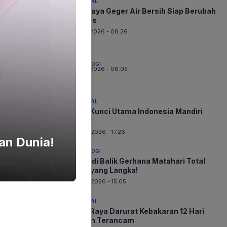
NASIONAL
Surabaya Geger Air Bersih Siap Berubah
Drastis
07-08-2026 - 08.26
TEKNOLOGI
07-08-2026 - 06.05
NASIONAL
PLTS Kunci Utama Indonesia Mandiri
Energi
06-08-2026 - 17.26
an Dunia!
TEKNOLOGI
Sains di Balik Gerhana Matahari Total
2026 yang Langka!
06-08-2026 - 15.05
NASIONAL
Kubu Raya Darurat Kebakaran 12 Hari
Rumah Terancam