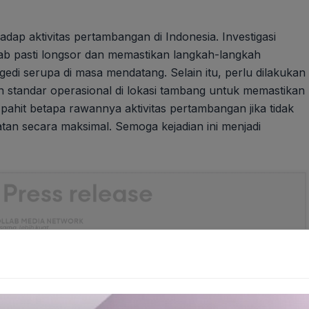
dap aktivitas pertambangan di Indonesia. Investigasi
b pasti longsor dan memastikan langkah-langkah
edi serupa di masa mendatang. Selain itu, perlu dilakukan
 standar operasional di lokasi tambang untuk memastikan
 pahit betapa rawannya aktivitas pertambangan jika tidak
tan secara maksimal. Semoga kejadian ini menjadi