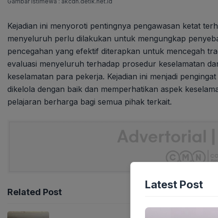
Gambar Istimewa : akcdn.detik.net.id
Kejadian ini menyoroti pentingnya pengawasan ketat terha
menyeluruh perlu dilakukan untuk mengungkap penyeba
pencegahan yang efektif diterapkan untuk mencegah trag
evaluasi menyeluruh terhadap prosedur keselamatan dan
keselamatan para pekerja. Kejadian ini menjadi pengingat
dikelola dengan baik dan memperhatikan aspek keselama
pelajaran berharga bagi semua pihak terkait.
Latest Post
Related Post