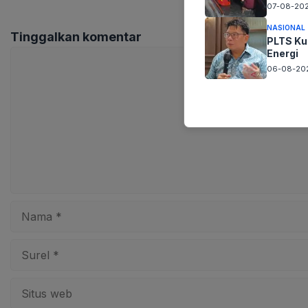
07-08-202
NASIONAL
Tinggalkan komentar
PLTS Ku
Komentar
Energi
06-08-202
Nama
Surel
Situs
web