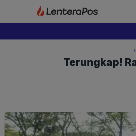
Langsung
ke
isi
Terungkap! Ra