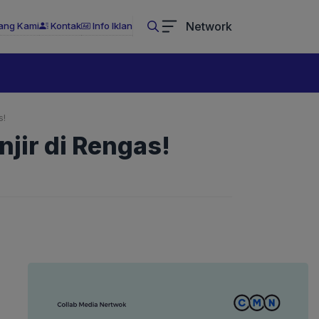
Network
ang Kami
Kontak
Info Iklan
s!
jir di Rengas!