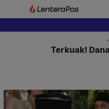
Langsung
ke
isi
Terkuak! Dana