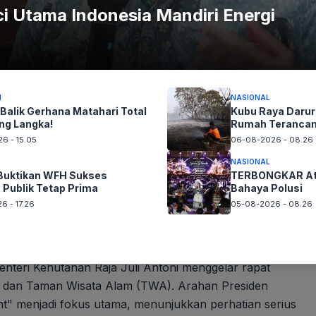
i Utama Indonesia Mandiri Energi
I
NASIONAL
 Balik Gerhana Matahari Total
Kubu Raya Darur
ng Langka!
Rumah Teranca
6 - 15.05
06-08-2026 - 08.26
NASIONAL
uktikan WFH Sukses
TERBONGKAR Atu
 Publik Tetap Prima
Bahaya Polusi
Kubu Raya Darurat Kebakaran 12 Hari Rumah
6 - 17.26
05-08-2026 - 08.26
Terancam
enteri Kehutanan Raja Juli Antoni menggelar rapat
) dan Taman Wisata Alam (TWA). Arahan Presiden
t" menjadi fokus utama, menunjukkan perhatian serius