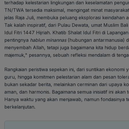
terhadap kelestarian lingkungan dan keselamatan pengun
TN/TWA tersedia maksimal, mengingat minat masyarakat b
jelas Raja Juli, membuka peluang eksplorasi keindahan 
Tak kalah inspiratif, dari Pulau Dewata, umat Muslim B
Idul Fitri 1447 Hijriah. Khatib Shalat Idul Fitri di Lap
pentingnya
hablun minannas
(hubungan antarmanusia) di
menyembah Allah, tetapi juga bagaimana kita hidup be
majemuk," pesannya, sebuah refleksi mendalam di tenga
Rangkaian peristiwa sepekan ini, dari suntikan ekonomi
guru, hingga komitmen pelestarian alam dan pesan tolera
bukan sekadar berita, melainkan cerminan dari upaya ko
aman, dan harmonis. Bagaimana semua inisiatif ini ak
Hanya waktu yang akan menjawab, namun fondasinya t
berkelanjutan.