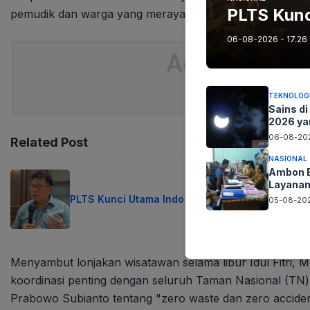
PLTS Kunc
pemudik dan warga yang merayakan.
06-08-2026 - 17.26
TEKNOLOG
Sains di
2026 ya
06-08-202
Related Post
NASIONAL
Ambon B
Layanan
PLTS Kunci Utama Indonesia Mandiri Energi
05-08-202
Menyambut lonjakan wisatawan selama libur Idul Fitri, M
koordinasi penting dengan seluruh Taman Nasional (TN
Prabowo Subianto tentang "zero waste dan zero acciden