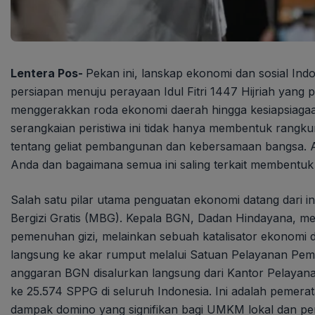
Lentera Pos-
Pekan ini, lanskap ekonomi dan sosial Ind
persiapan menuju perayaan Idul Fitri 1447 Hijriah yang 
menggerakkan roda ekonomi daerah hingga kesiapsiagaa
serangkaian peristiwa ini tidak hanya membentuk ran
tentang geliat pembangunan dan kebersamaan bangsa. Ap
Anda dan bagaimana semua ini saling terkait membentu
Salah satu pilar utama penguatan ekonomi datang dari in
Bergizi Gratis (MBG). Kepala BGN, Dadan Hindayana, 
pemenuhan gizi, melainkan sebuah katalisator ekonomi d
langsung ke akar rumput melalui Satuan Pelayanan Peme
anggaran BGN disalurkan langsung dari Kantor Pelayan
ke 25.574 SPPG di seluruh Indonesia. Ini adalah pemer
dampak domino yang signifikan bagi UMKM lokal dan pe