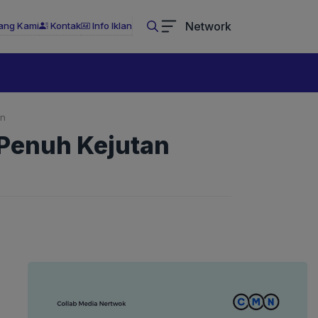
Network
ang Kami
Kontak
Info Iklan
an
 Penuh Kejutan