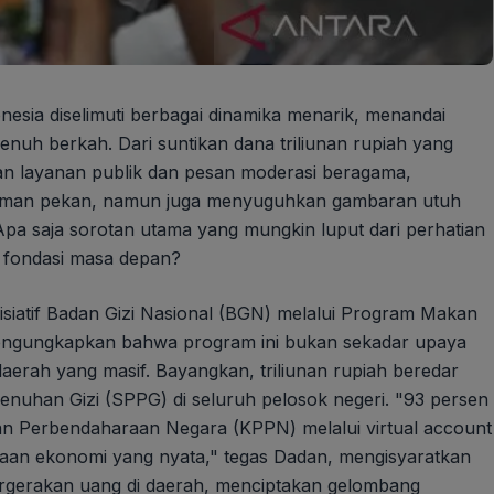
onesia diselimuti berbagai dinamika menarik, menandai
penuh berkah. Dari suntikan dana triliunan rupiah yang
n layanan publik dan pesan moderasi beragama,
gkuman pekan, namun juga menyuguhkan gambaran utuh
a saja sorotan utama yang mungkin luput dari perhatian
k fondasi masa depan?
isiatif Badan Gizi Nasional (BGN) melalui Program Makan
mengungkapkan bahwa program ini bukan sekadar upaya
aerah yang masif. Bayangkan, triliunan rupiah beredar
nuhan Gizi (SPPG) di seluruh pelosok negeri. "93 persen
an Perbendaharaan Negara (KPPN) melalui virtual account
ataan ekonomi yang nyata," tegas Dadan, mengisyaratkan
rgerakan uang di daerah, menciptakan gelombang