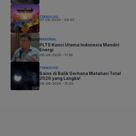
TEKNOLOGI
07-08-2026 - 06.05
NASIONAL
PLTS Kunci Utama Indonesia Mandiri
Energi
06-08-2026 - 17.26
TEKNOLOGI
Sains di Balik Gerhana Matahari Total
2026 yang Langka!
06-08-2026 - 15.05