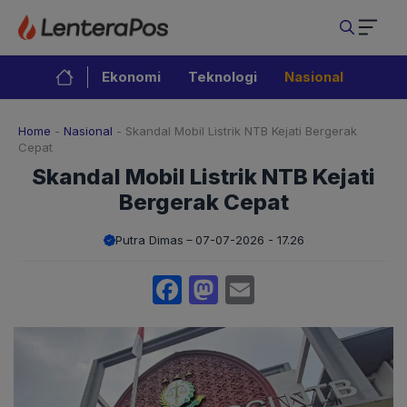
Langsung
ke
isi
Ekonomi
Teknologi
Nasional
Home
-
Nasional
-
Skandal Mobil Listrik NTB Kejati Bergerak
Cepat
Skandal Mobil Listrik NTB Kejati
Bergerak Cepat
Putra Dimas
07-07-2026 - 17.26
Facebook
Mastodon
Email