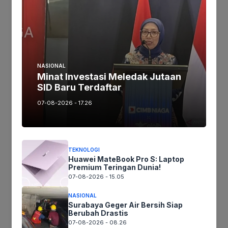
proyek pengadaan mobil listrik bagi pejabat
Pemprov NTB. Kasus ini diharapkan dapat
menjadi momentum penting untuk membersihkan
praktik-praktik yang merugikan keuangan
negara.
NASIONAL
Minat Investasi Meledak Jutaan
SID Baru Terdaftar
Jika keberatan atau harus diedit baik
07-08-2026 - 17.26
Artikel maupun foto Silahkan
Laporkan!
Terima Kasih
TEKNOLOGI
Huawei MateBook Pro S: Laptop
Tags:
Premium Teringan Dunia!
07-08-2026 - 15.05
NASIONAL
Ikuti kami :
Surabaya Geger Air Bersih Siap
Berubah Drastis
07-08-2026 - 08.26