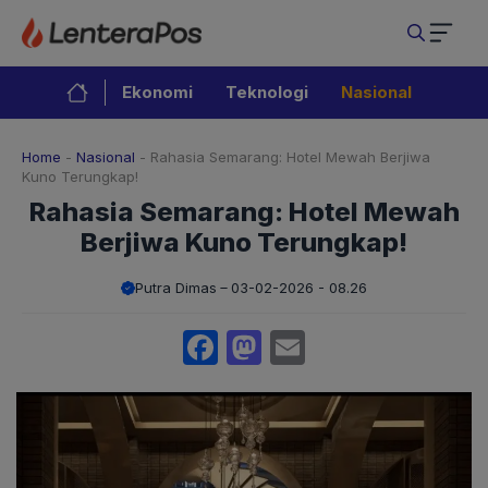
Langsung
ke
isi
Ekonomi
Teknologi
Nasional
Home
-
Nasional
-
Rahasia Semarang: Hotel Mewah Berjiwa
Kuno Terungkap!
Rahasia Semarang: Hotel Mewah
Berjiwa Kuno Terungkap!
Putra Dimas
03-02-2026 - 08.26
Facebook
Mastodon
Email