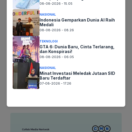
08-08-2026 - 15.05
NASIONAL
Indonesia Gemparkan Dunia AI Raih
Nama
Medali
08-08-2026 - 08.26
Surel
TEKNOLOGI
GTA 6: Dunia Baru, Cinta Terlarang,
dan Konspirasi!
Situs
08-08-2026 - 06.05
web
NASIONAL
Simpan nama, email, dan situs web saya pada peramban ini
Minat Investasi Meledak Jutaan SID
untuk komentar saya berikutnya.
Baru Terdaftar
07-08-2026 - 17.26