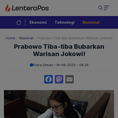
Langsung
ke
isi
Ekonomi
Teknologi
Nasional
Home
-
Nasional
-
Prabowo Tiba-tiba Bubarkan Warisan Jokowi!
Prabowo Tiba-tiba Bubarkan
Warisan Jokowi!
Putra Dimas
19-06-2025 - 08.26
Facebook
Mastodon
Email