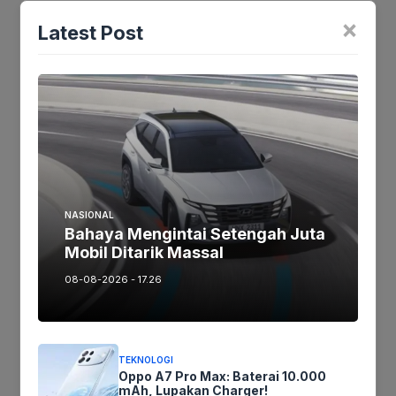
Artikel maupun foto Silahkan
Laporkan!
×
Terima Kasih
Latest Post
Tags:
Ikuti kami :
NASIONAL
Bahaya Mengintai Setengah Juta
Tinggalkan komentar
Mobil Ditarik Massal
Komentar
08-08-2026 - 17.26
TEKNOLOGI
Oppo A7 Pro Max: Baterai 10.000
mAh, Lupakan Charger!