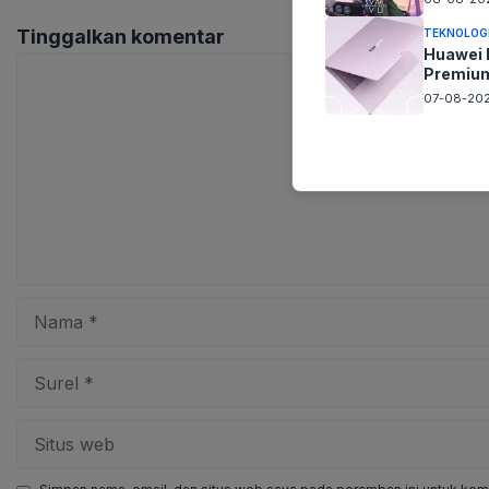
Tinggalkan komentar
TEKNOLOG
Huawei 
Komentar
Premium
07-08-202
Nama
Surel
Situs
web