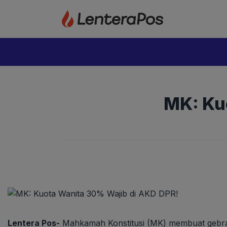
Langsung
ke
isi
MK: Ku
Lentera Pos-
Mahkamah Konstitusi (MK) membuat gebra