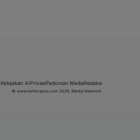
r
Kebijakan AI
Privasi
Pedoman Media
Redaksi
© www.lenterapos.com 2026. Media Network.