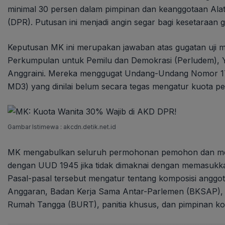
minimal 30 persen dalam pimpinan dan keanggotaan Al
(DPR). Putusan ini menjadi angin segar bagi kesetaraan ge
Keputusan MK ini merupakan jawaban atas gugatan uji ma
Perkumpulan untuk Pemilu dan Demokrasi (Perludem), Y
Anggraini. Mereka menggugat Undang-Undang Nomor 1
MD3) yang dinilai belum secara tegas mengatur kuota p
Gambar Istimewa : akcdn.detik.net.id
MK mengabulkan seluruh permohonan pemohon dan men
dengan UUD 1945 jika tidak dimaknai dengan memasukka
Pasal-pasal tersebut mengatur tentang komposisi anggo
Anggaran, Badan Kerja Sama Antar-Parlemen (BKSAP
Rumah Tangga (BURT), panitia khusus, dan pimpinan kom