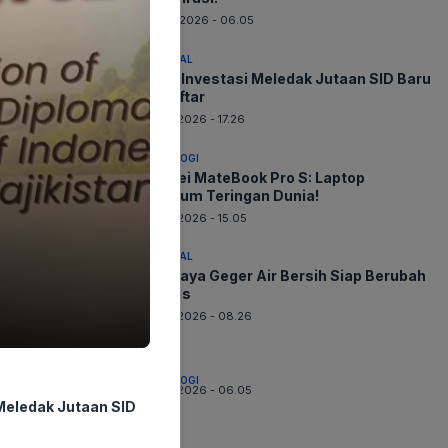
08-08-2026 - 06.05
NASIONAL
Minat Investasi Meledak Jutaan SID Baru
Terdaftar
07-08-2026 - 17.26
TEKNOLOGI
Huawei MateBook Pro S: Laptop
Premium Teringan Dunia!
07-08-2026 - 15.05
NASIONAL
Surabaya Geger Air Bersih Siap Berubah
Drastis
07-08-2026 - 08.26
TEKNOLOGI
07-08-2026 - 06.05
Meledak Jutaan SID