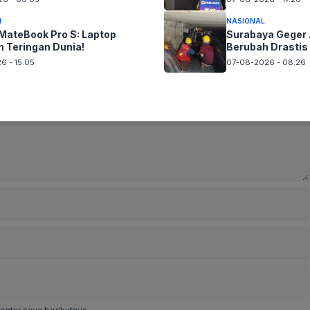
I
NASIONAL
MateBook Pro S: Laptop
Surabaya Geger A
 Teringan Dunia!
Berubah Drastis
6 - 15.05
07-08-2026 - 08.26