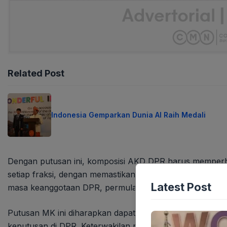
Related Post
Indonesia Gemparkan Dunia AI Raih Medali
Dengan putusan ini, komposisi AKD DPR harus memperh
setiap fraksi, dengan memastikan keterwakilan perempua
Latest Post
masa keanggotaan DPR, permulaan tahun sidang, dan se
Putusan MK ini diharapkan dapat mendorong peningkat
keputusan di DPR. Keterwakilan perempuan yang lebih b