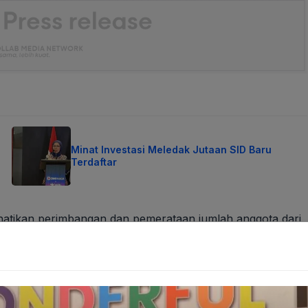
Minat Investasi Meledak Jutaan SID Baru
Terdaftar
atikan perimbangan dan pemerataan jumlah anggota dari
n minimal 30 persen. Hal ini berlaku pada permulaan
tiap masa sidang.
an peran perempuan dalam proses pengambilan
esar di AKD akan memberikan perspektif yang lebih