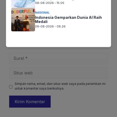
08-08-2026 - 15.05
NASIONAL
Indonesia Gemparkan Dunia AI Raih
Medali
08-08-2026 - 08.26
Nama
Surel
Situs
web
Simpan nama, email, dan situs web saya pada peramban ini
untuk komentar saya berikutnya.