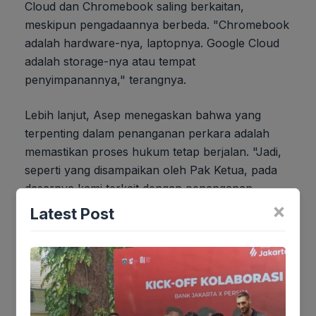
Cloud dan Chromebook saling berkaitan,
meskipun pengadaannya berbeda. "Chromebook
adalah hardware-nya, laptopnya. Google Cloud
adalah storage-nya atau tempat
penyimpanannya," terangnya.
Lebih lanjut, Asep menegaskan bahwa yang
terpenting dalam penanganan perkara adalah
memastikan proses hukum tetap berjalan. "Jadi,
seperti yang disampaikan oleh Pak Ketua, pada
dasarnya kami terkait dengan penanganan
×
perkara ini, yang paling penting adalah perkara
Latest Post
tersebut ditangani. Siapapun yang menanganinya.
Apakah itu pihak Kejaksaan Agung ataupun KPK.
Jadi jangan sampai karena ada tarik menarik
sehingga tidak menjadi efektif dalam
penanganannya," pungkasnya.