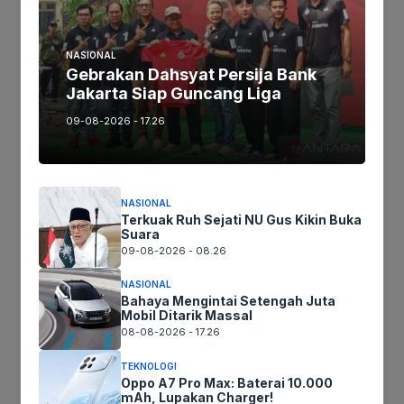
Jika keberatan atau harus diedit baik
NASIONAL
Gebrakan Dahsyat Persija Bank
Artikel maupun foto Silahkan
Laporkan!
Jakarta Siap Guncang Liga
Terima Kasih
09-08-2026 - 17.26
Tags:
NASIONAL
Terkuak Ruh Sejati NU Gus Kikin Buka
Ikuti kami :
Suara
09-08-2026 - 08.26
NASIONAL
Bahaya Mengintai Setengah Juta
Mobil Ditarik Massal
Tinggalkan komentar
08-08-2026 - 17.26
Komentar
TEKNOLOGI
Oppo A7 Pro Max: Baterai 10.000
mAh, Lupakan Charger!