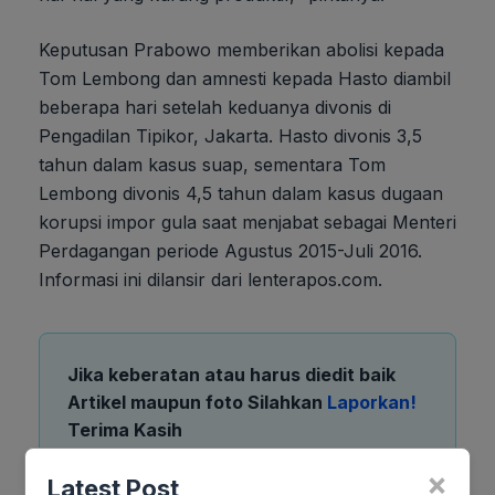
Keputusan Prabowo memberikan abolisi kepada
Tom Lembong dan amnesti kepada Hasto diambil
beberapa hari setelah keduanya divonis di
Pengadilan Tipikor, Jakarta. Hasto divonis 3,5
tahun dalam kasus suap, sementara Tom
Lembong divonis 4,5 tahun dalam kasus dugaan
korupsi impor gula saat menjabat sebagai Menteri
Perdagangan periode Agustus 2015-Juli 2016.
Informasi ini dilansir dari lenterapos.com.
Jika keberatan atau harus diedit baik
Artikel maupun foto Silahkan
Laporkan!
Terima Kasih
×
Latest Post