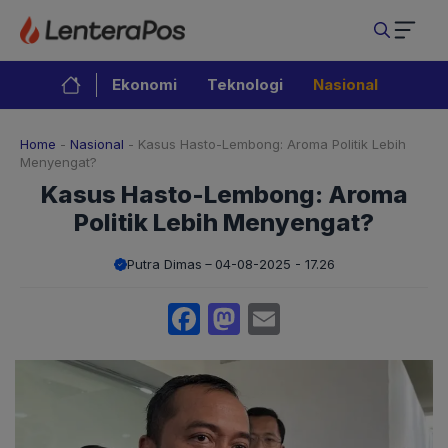
Langsung
ke
isi
Ekonomi
Teknologi
Nasional
Home
-
Nasional
-
Kasus Hasto-Lembong: Aroma Politik Lebih
Menyengat?
Kasus Hasto-Lembong: Aroma
Politik Lebih Menyengat?
Putra Dimas
04-08-2025 - 17.26
Facebook
Mastodon
Email