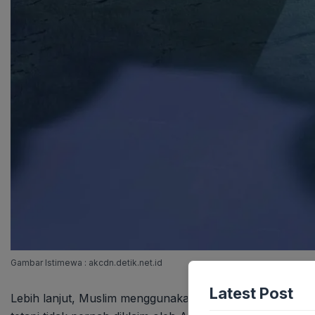
Gambar Istimewa : akcdn.detik.net.id
Latest Post
Lebih lanjut, Muslim menggunakan analogi Pulau Andam