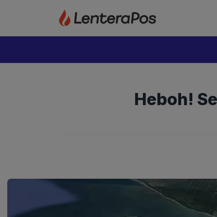
Langsung
ke
isi
Heboh! Se