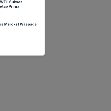
 WFH Sukses
Tetap Prima
rus Meroket Waspada