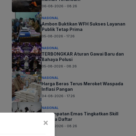
06-08-2026 - 08.26
NASIONAL
Ambon Buktikan WFH Sukses Layanan
Publik Tetap Prima
05-08-2026 - 17.26
NASIONAL
TERBONGKAR Aturan Gawai Baru dan
Bahaya Polusi
05-08-2026 - 08.26
NASIONAL
Harga Beras Terus Meroket Waspada
Inflasi Pangan
04-08-2026 - 17.26
NASIONAL
Kesempatan Emas Tingkatkan Skill
Segera Daftar
×
04-08-2026 - 08.26