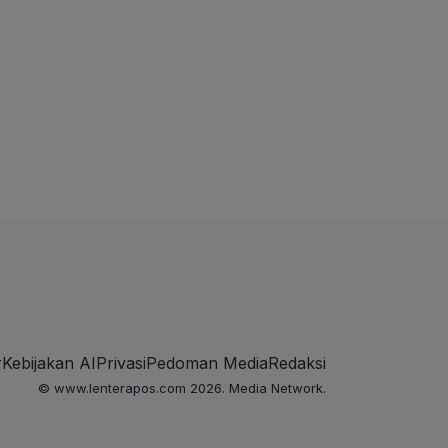
r
Kebijakan AI
Privasi
Pedoman Media
Redaksi
© www.lenterapos.com 2026. Media Network.