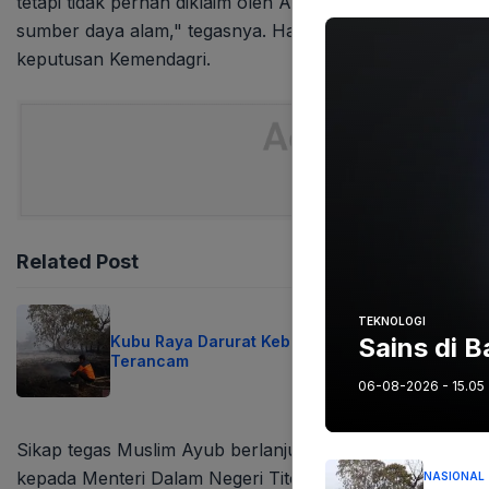
tetapi tidak pernah diklaim oleh Aceh. "Aceh punya prins
sumber daya alam," tegasnya. Hal ini, menurutnya, sem
keputusan Kemendagri.
Related Post
TEKNOLOGI
Kubu Raya Darurat Kebakaran 12 Hari Rumah
Sains di 
Terancam
06-08-2026 - 15.05
Sikap tegas Muslim Ayub berlanjut dengan tuntutan ke
kepada Menteri Dalam Negeri Tito Karnavian. Ia menilai
NASIONAL