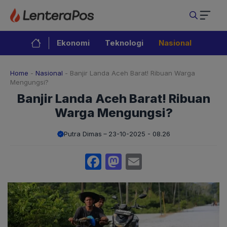
Langsung
ke
isi
Ekonomi
Teknologi
Nasional
Home
-
Nasional
-
Banjir Landa Aceh Barat! Ribuan Warga
Mengungsi?
Banjir Landa Aceh Barat! Ribuan
Warga Mengungsi?
Putra Dimas
23-10-2025 - 08.26
Facebook
Mastodon
Email