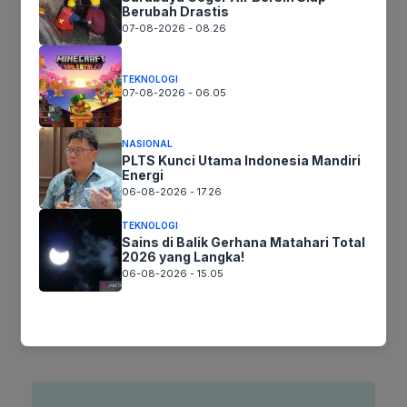
Berubah Drastis
07-08-2026 - 08.26
TEKNOLOGI
07-08-2026 - 06.05
Nama
NASIONAL
Surel
PLTS Kunci Utama Indonesia Mandiri
Energi
06-08-2026 - 17.26
Situs
web
TEKNOLOGI
Sains di Balik Gerhana Matahari Total
Simpan nama, email, dan situs web saya pada peramban ini
2026 yang Langka!
untuk komentar saya berikutnya.
06-08-2026 - 15.05