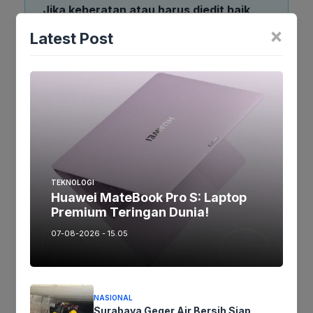
Jika keberatan atau harus diedit baik
Artikel maupun foto Silahkan
Laporkan!
×
Latest Post
Terima Kasih
Tags:
Ikuti kami :
TEKNOLOGI
Huawei MateBook Pro S: Laptop
Premium Teringan Dunia!
Tinggalkan komentar
Komentar
07-08-2026 - 15.05
NASIONAL
Surabaya Geger Air Bersih Siap