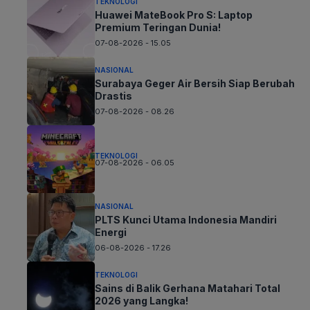
TEKNOLOGI
Huawei MateBook Pro S: Laptop
Premium Teringan Dunia!
07-08-2026 - 15.05
NASIONAL
Surabaya Geger Air Bersih Siap Berubah
Drastis
07-08-2026 - 08.26
TEKNOLOGI
07-08-2026 - 06.05
NASIONAL
PLTS Kunci Utama Indonesia Mandiri
Energi
06-08-2026 - 17.26
TEKNOLOGI
Sains di Balik Gerhana Matahari Total
2026 yang Langka!