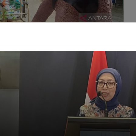
ikasi PKPA adalah potensi anak-anak untuk mengakali
vate Network (VPN). Bayangkan, sebuah aturan yang
n beberapa klik saja. "Kalau sistemnya tidak disiapkan,
batasan menjadi tidak efektif," jelas Keumala. Ini
ruktur digital kita menghadapi "perang" teknologi yang
s berhadapan dengan inovasi cara menembusnya?