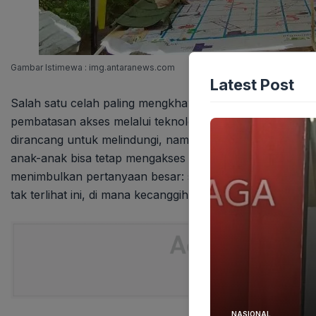
Gambar Istimewa : img.antaranews.com
Latest Post
Salah satu celah paling mengkhawatirkan yang diidentif
pembatasan akses melalui teknologi seperti Virtual Pri
dirancang untuk melindungi, namun mudah ditembus denga
anak-anak bisa tetap mengakses melalui VPN. Artinya, pem
menimbulkan pertanyaan besar: seberapa siapkah infrast
tak terlihat ini, di mana kecanggihan pembatasan haru
NASIONAL