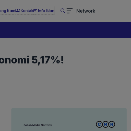
Network
ang Kami
Kontak
Info Iklan
onomi 5,17%!