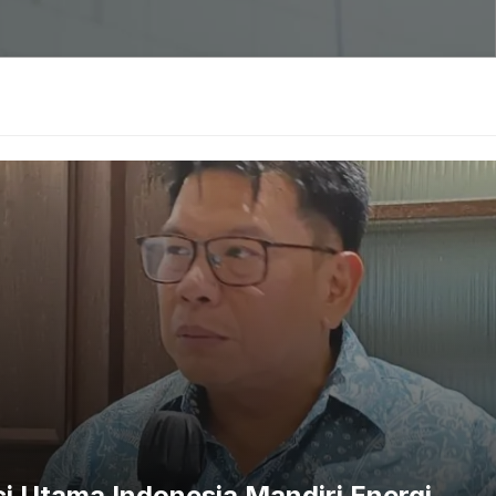
k hanya berdampak pada pertumbuhan ekonomi semata,
Pemkot Tangerang menargetkan pendapatan per kapita
 Rp114,46 juta di tahun sebelumnya. Kenaikan ini
cara nyata.
i Utama Indonesia Mandiri Energi