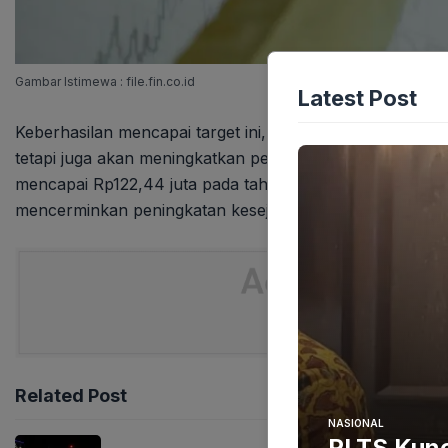
Gambar Istimewa : file.fin.co.id
Latest Post
Keberhasilan mencapai target ini, menurut Ruta, tida
tetapi juga akan meningkatkan pendapatan per kapita. 
mencapai Rp122,44 juta pada tahun 2025, meningkat dari
mencerminkan peningkatan kesejahteraan masyarakat se
Related Post
NASIONAL
PLTS Kunc