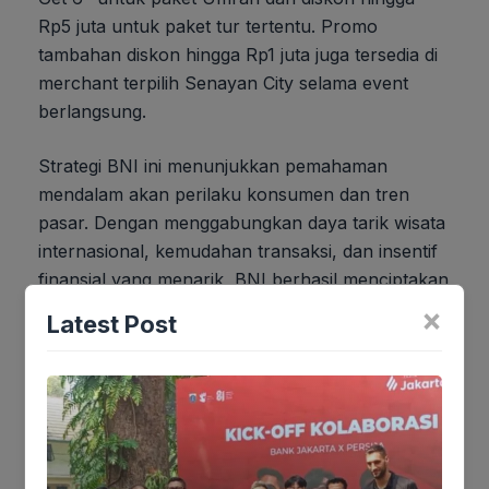
Rp5 juta untuk paket tur tertentu. Promo
tambahan diskon hingga Rp1 juta juga tersedia di
merchant terpilih Senayan City selama event
berlangsung.
Strategi BNI ini menunjukkan pemahaman
mendalam akan perilaku konsumen dan tren
pasar. Dengan menggabungkan daya tarik wisata
internasional, kemudahan transaksi, dan insentif
finansial yang menarik, BNI berhasil menciptakan
sebuah formula yang efektif untuk meningkatkan
×
Latest Post
penetrasi pasar dan loyalitas nasabah.
Keberhasilan BNI-Emirates Travel Fair 2025 ini
patut menjadi studi kasus bagi lembaga keuangan
lainnya yang ingin meningkatkan engagement dan
transaksi melalui strategi kolaboratif yang inovatif.