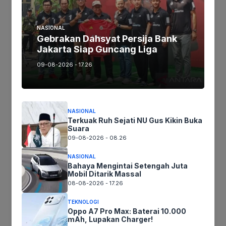
Jika keberatan atau harus diedit baik
NASIONAL
Artikel maupun foto Silahkan
Laporkan!
Gebrakan Dahsyat Persija Bank
Jakarta Siap Guncang Liga
Terima Kasih
09-08-2026 - 17.26
Tags:
NASIONAL
Terkuak Ruh Sejati NU Gus Kikin Buka
Ikuti kami :
Suara
09-08-2026 - 08.26
NASIONAL
Bahaya Mengintai Setengah Juta
Tinggalkan komentar
Mobil Ditarik Massal
08-08-2026 - 17.26
Komentar
TEKNOLOGI
Oppo A7 Pro Max: Baterai 10.000
mAh, Lupakan Charger!