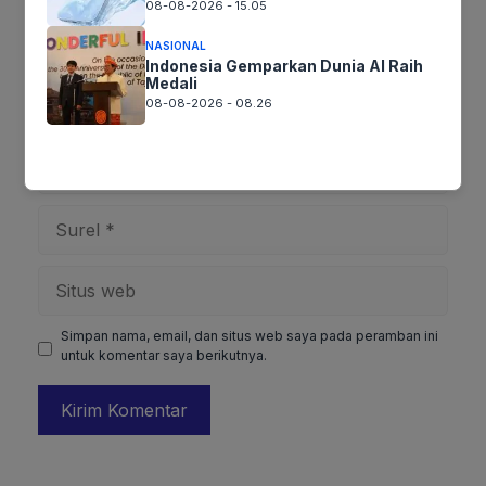
08-08-2026 - 15.05
NASIONAL
Indonesia Gemparkan Dunia AI Raih
Medali
08-08-2026 - 08.26
Nama
Surel
Situs
web
Simpan nama, email, dan situs web saya pada peramban ini
untuk komentar saya berikutnya.