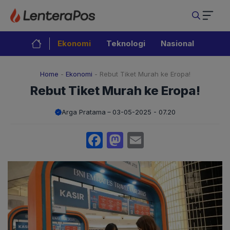
Langsung
ke
isi
Ekonomi
Teknologi
Nasional
Home
-
Ekonomi
-
Rebut Tiket Murah ke Eropa!
Rebut Tiket Murah ke Eropa!
Arga Pratama
03-05-2025 - 07.20
Facebook
Mastodon
Email