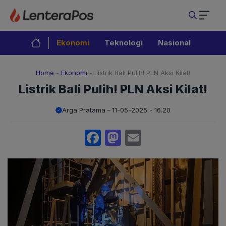
Langsung
ke
isi
Ekonomi
Teknologi
Nasional
Home
-
Ekonomi
-
Listrik Bali Pulih! PLN Aksi Kilat!
Listrik Bali Pulih! PLN Aksi Kilat!
Arga Pratama
11-05-2025 - 16.20
Facebook
Mastodon
Email