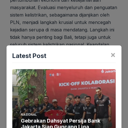
pertumbuhan ekonomi dan kesejahteraan
masyarakat. Evaluasi menyeluruh dan penguatan
sistem kelistrikan, sebagaimana dijanjikan oleh
PLN, menjadi langkah krusial untuk mencegah
kejadian serupa di masa mendatang. Langkah ini
tidak hanya penting bagi Bali, tetapi juga untuk
seluruh sistem kelistrikan nasional. Keandalan
pasokan listrik merupakan pilar utama
×
Latest Post
pembangunan ekonomi yang berkelanjutan.
Jika keberatan atau harus diedit baik
Artikel maupun foto Silahkan
Laporkan!
Terima Kasih
NASIONAL
Tags:
Gebrakan Dahsyat Persija Bank
Jakarta Siap Guncang Liga