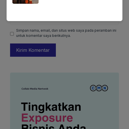
Situs
web
Simpan nama, email, dan situs web saya pada peramban ini
untuk komentar saya berikutnya.