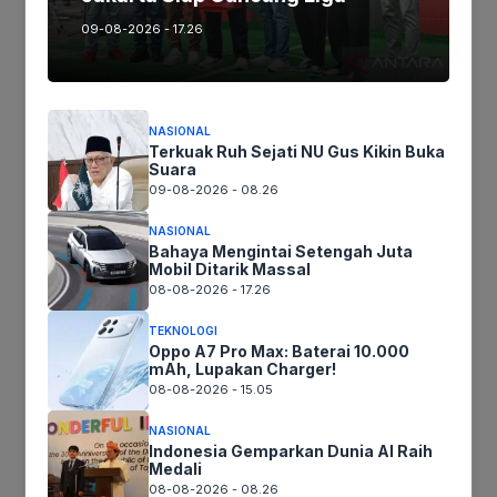
09-08-2026 - 17.26
Ikuti kami :
NASIONAL
Terkuak Ruh Sejati NU Gus Kikin Buka
Tinggalkan komentar
Suara
Komentar
09-08-2026 - 08.26
NASIONAL
Bahaya Mengintai Setengah Juta
Mobil Ditarik Massal
08-08-2026 - 17.26
TEKNOLOGI
Oppo A7 Pro Max: Baterai 10.000
mAh, Lupakan Charger!
08-08-2026 - 15.05
Nama
NASIONAL
Indonesia Gemparkan Dunia AI Raih
Medali
Surel
08-08-2026 - 08.26